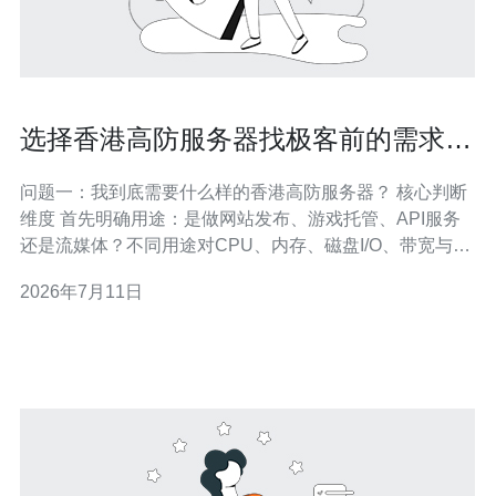
选择香港高防服务器找极客前的需求梳
理与性能测试建议流程
问题一：我到底需要什么样的香港高防服务器？ 核心判断
维度 首先明确用途：是做网站发布、游戏托管、API服务
还是流媒体？不同用途对CPU、内存、磁盘I/O、带宽与延
迟的侧重点不同。判断是否需要香港高防服务器，核心看
2026年7月11日
两个要点：一是是否存在较高被攻击风险（如频繁遭遇
DDoS、层7攻击），二是对国际访问延迟与稳定性的要
求。 关键参数说明 带宽（峰值与保