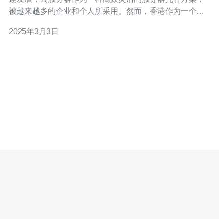
被越来越多的企业和个人所采用。然而，香港作为一个国
际金融中心和互联网枢纽，其云服务器的稳定性问题备受
2025年3月3日
关注。本文将揭示香港云服务器的稳定性问题，帮助读者
更好地了解并选择合适的云服务器。