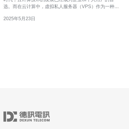
选。而在云计算中，虚拟私人服务器（VPS）作为一种灵
活、高效、安全的解决方案，备受青睐。在选择VPS时，
2025年5月23日
香港的云VPS是一个非常优质的选择。 香港作为一个国际
化大都市，拥有发达的信息技术基础设施，为云VPS提供
了高性能的支持。