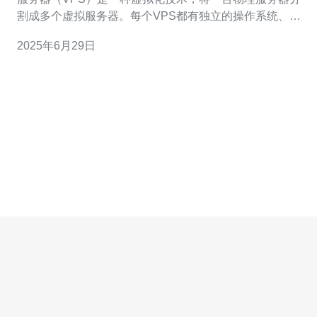
割成多个虚拟服务器。每个VPS都有独立的操作系统、磁
盘空间和资源，就像拥有自己的专用服务器一样。 香港节
2025年6月29日
点VPS 50M提供50M的带宽，让您享受高速稳定的网络连
接。无论是网站托管、应用程序部署还是远程办公，