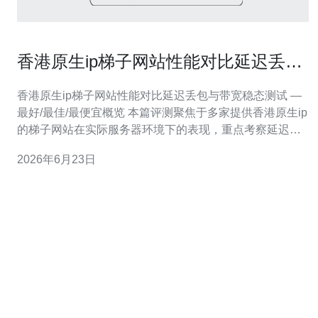
香港原生ip梯子网站性能对比延迟丢包
与带宽稳态测试
香港原生ip梯子网站性能对比延迟丢包与带宽稳态测试 —
最好/最佳/最便宜概览 本篇评测聚焦于多家提供香港原生ip
的梯子网站在实际服务器环境下的表现，重点考察延迟、
丢包与带宽稳态测试结果。若追求“最好”体验，优先选择延
2026年6月23日
迟最低、丢包接近0%且带宽长时间稳态的服务；若看重
“最佳性价比”，关注带宽波动小且费用合理的方案；若只需
“最便宜”，需接受更高抖