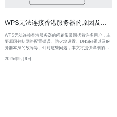
WPS无法连接香港服务器的原因及解
决措施
WPS无法连接香港服务器的问题常常困扰着许多用户，主
要原因包括网络配置错误、防火墙设置、DNS问题以及服
务器本身的故障等。针对这些问题，本文将提供详细的解
决措施，同时推荐德讯电讯作为优质的网络服务提供商，
2025年9月9日
以确保稳定的网络连接。 网络配置错误 网络配置错误是导
致WPS无法连接香港服务器的常见原因之一。许多用户在
进行网络设置时，可能会输入错误