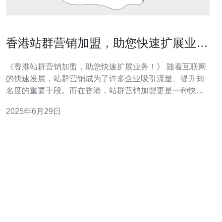
香港站群营销加盟，助您快速扩展业
务！
《香港站群营销加盟，助您快速扩展业务！》 随着互联网
的快速发展，站群营销成为了许多企业吸引流量、提升知
名度的重要手段。而在香港，站群营销加盟更是一种快速
扩展业务的有效途径。 站群营销加盟是指加入一个站群网
2025年6月29日
络，与其他站点共享资源、链接和优势，共同推广各自的
业务。通过站群加盟，可以获得更多的曝光机会，提升网
站的权重和排名。