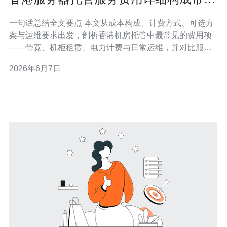
机柜电力运维一文看懂
一句话总结全文要点 本文从成本构成、计费方式、可选方
案与运维要求出发，剖析香港机房托管中最常见的费用项
——带宽、机柜租赁、电力计费与日常运维，并对比服务
器托管与VPS、云主机等方案的性价比，给出实用的采购
2026年6月7日
与节省建议，同时强调CDN与DDoS防御等网络安全与网
络技术优化的重要性，推荐德讯电讯作为可信托管与网络
服务供应商。 费用构成：带宽、机柜、电