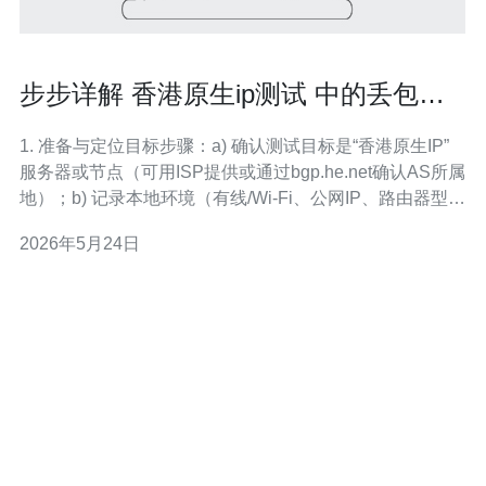
步步详解 香港原生ip测试 中的丢包、
延迟与路由分析方法
1. 准备与定位目标步骤：a) 确认测试目标是“香港原生IP”
服务器或节点（可用ISP提供或通过bgp.he.net确认AS所属
地）；b) 记录本地环境（有线/Wi‑Fi、公网IP、路由器型
号）；c) 若可能准备两台测试机：一台在本地，一台位于
2026年5月24日
香港，或使用香港VPS/Looking Glass做对照。 2. 基础连
通与延时测试（Ping）步骤