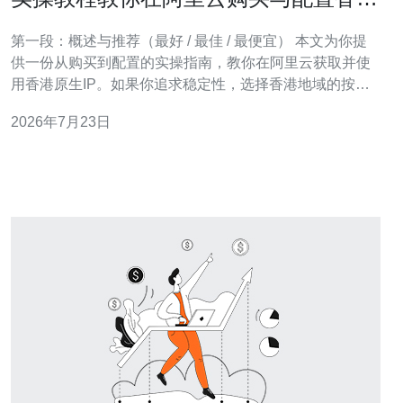
原生ip的完整流程
第一段：概述与推荐（最好 / 最佳 / 最便宜） 本文为你提
供一份从购买到配置的实操指南，教你在阿里云获取并使
用香港原生IP。如果你追求稳定性，选择香港地域的按量
付费或包年包月的高可用ECS并绑定弹性公网IP（EIP）是
2026年7月23日
最好的方案；若追求性价比，使用抢占式实例或共享型小
规格实例并按流量计费带宽通常是最便宜的选择；综合稳
定与成本，预付费包年并结合