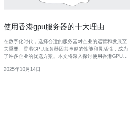
使用香港gpu服务器的十大理由
在数字化时代，选择合适的服务器对企业的运营和发展至
关重要。香港GPU服务器因其卓越的性能和灵活性，成为
了许多企业的优选方案。本文将深入探讨使用香港GPU服
务器的十大理由，帮助您更好地理解其优势及适用场景。
2025年10月14日
为什么选择香港GPU服务器？ 香港地理位置优越，作为亚
太地区的金融中心，拥有高速的网络连接和低延迟的优
势。选择香港G