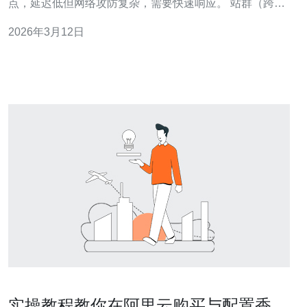
点，延迟低但网络攻防复杂，需要快速响应。 站群（跨域
名、多主机）管理人工成本高，自动化可扩展性强。 运维
2026年3月12日
自动化有助于统一配置、版本控制与合规审计。 结合CDN
与DDoS策略能在自动化框架内实现一键切换与流量清
洗。 2.现状评估：站群运维常
实操教程教你在阿里云购买与配置香港