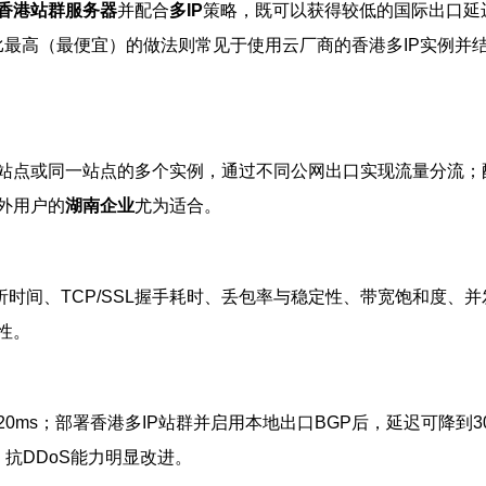
香港站群服务器
并配合
多IP
策略，既可以获得较低的国际出口延迟
价比最高（最便宜）的做法则常见于使用云厂商的香港多IP实例
站点或同一站点的多个实例，通过不同公网出口实现流量分流；
外用户的
湖南企业
尤为适合。
析时间、TCP/SSL握手耗时、丢包率与稳定性、带宽饱和度、并
性。
ms；部署香港多IP站群并启用本地出口BGP后，延迟可降到30-
倍，抗DDoS能力明显改进。