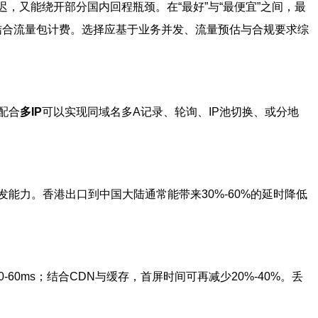
，又能绕开部分国内回程瓶颈。在“最好”与“最便宜”之间，最
并结合流量包计费。选择应基于业务并发、流量预估与合规要求综
配合
多IP
可以实现同域名多A记录、轮询、IP池切换、或分地
发能力。香港出口到中国大陆通常能带来30%-60%的延时降低
60ms；结合CDN与缓存，首屏时间可再减少20%-40%。丢