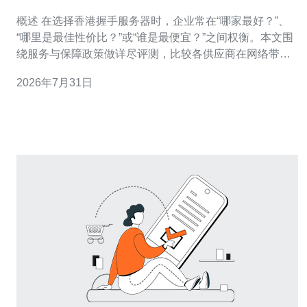
与保障政策
概述 在选择香港握手服务器时，企业常在“哪家最好？”、
“哪里是最佳性价比？”或“谁是最便宜？”之间权衡。本文围
绕服务与保障政策做详尽评测，比较各供应商在网络带
宽、硬件冗余、SLA承诺、DDoS防护与售后机制等关键
2026年7月31日
项，帮助不同规模与预算的用户找到最合适的香港服务器
方案。 服务范围与交付速度比较 供应商在服务范围上差别
明显：有的主打“即开即用”的