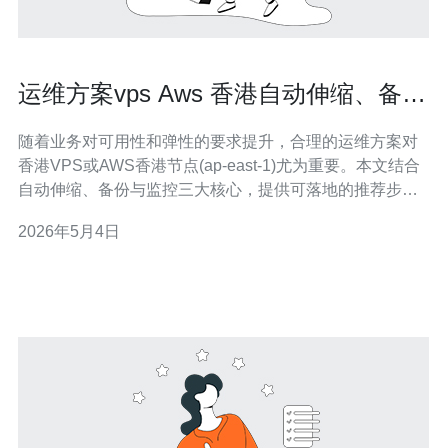
运维方案vps Aws 香港自动伸缩、备份
与监控配置推荐步骤
随着业务对可用性和弹性的要求提升，合理的运维方案对
香港VPS或AWS香港节点(ap-east-1)尤为重要。本文结合
自动伸缩、备份与监控三大核心，提供可落地的推荐步骤
与采购建议，帮助技术/运维团队快速构建稳定平台。 第一
2026年5月4日
步：架构设计与选型。建议将前端流量放在负载均衡器
（AWS ALB/NLB或第三方）后面，后端使用Auto Scaling
G